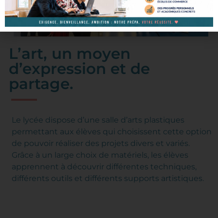
L’art, un moyen
d’expression et de
partage.
Le lycée dispose d’une salle d’arts plastiques
permettant aux élèves qui choisissent cette option
de pouvoir réaliser des projets divers et variés.
Grâce à un large choix de matériels, les élèves
apprennent à découvrir différentes techniques,
différents outils et différents supports artistiques.