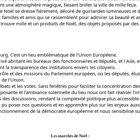
nt une atmosphère magique, faisant briller la ville de mille feux.
e Noël se dresse fièrement, décoré de guirlandes lumineuses et de 
nt familles et amis qui se rassemblent pour admirer sa beauté et a
n trouve mille et un produits de Noël, des objets proposés par de
ourg. C’est un lieu emblématique de l’Union Européene.
rivé abritant les bureaux des fonctionnaires et députés, et l Aile,
t la transparence des institutions envers les citoyens.
 rôle et des missions du Parlement européen, où les députés, élus
 de l’Union.
ébats et les votes. Sans fenêtres pour faciliter la concentration d
mposante et l’ambiance solennelle du lieu nous ont fait réaliser l’i
 des discussions, rendant la complexité politique plus accessible
s pu poser nos questions et en apprendre plus sur les enjeux aux
ctionnement de la démocratie européenne et nous sensibilise sur
Les marchés de Noël :