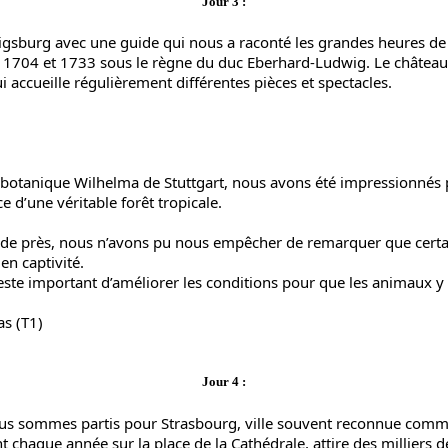
Jour 3 :
igsburg avec une guide qui nous a raconté les grandes heures de 
entre 1704 et 1733 sous le règne du duc Eberhard-Ludwig. Le châte
accueille régulièrement différentes pièces et spectacles.
et botanique Wilhelma de Stuttgart, nous avons été impressionnés
e d’une véritable forêt tropicale.
r de près, nous n’avons pu nous empêcher de remarquer que certai
en captivité.
reste important d’améliorer les conditions pour que les animaux y
as (T1)
Jour 4 :
, nous sommes partis pour Strasbourg, ville souvent reconnue comme
 chaque année sur la place de la Cathédrale, attire des milliers de 