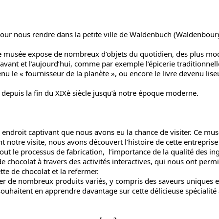
our nous rendre dans la petite ville de Waldenbuch (Waldenbourg,
Ce musée expose de nombreux d’objets du quotidien, des plus mode
avant et l’aujourd’hui, comme par exemple l’épicerie traditionnell
u le « fournisseur de la planète », ou encore le livre devenu liseu
, depuis la fin du XIXè siècle jusqu’à notre époque moderne.
endroit captivant que nous avons eu la chance de visiter. Ce musé
t notre visite, nous avons découvert l’histoire de cette entreprise
t le processus de fabrication, l’importance de la qualité des ing
de chocolat à travers des activités interactives, qui nous ont pe
te de chocolat et la refermer.
 de nombreux produits variés, y compris des saveurs uniques et d
ouhaitent en apprendre davantage sur cette délicieuse spécialité