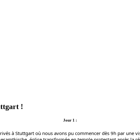
ttgart !
Jour 1 :
rivés à Stuttgart où nous avons pu commencer dès 9h par une vis
samtkirche, église transformée en temple protestant après la ré