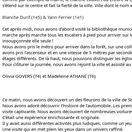
s’étend sur le centre et fait la fierté de la ville. Ville dont le n
Blanche Durif (1e5) & Yann Ferrier (1e1)
Cet après-midi, nous avons d’abord visité la bibliothèque munici
marche après marche tous les escaliers à pied pour arriver sur l
insoupçonnée elle seule !
Nous avons pris le métro pour arriver dans la forêt, sur une col
avons pris l’ascenseur et en une vitesse de 5 mètres par secon
étages différents. De là-haut, nous pouvions distinguer les églis
Pour clôturer la journée, nous avons rejoint la ville et assisté a
Olivia GOVERS (T4) et Madeleine ATHANE (T6)
Ce matin, nous avons découvert un des fleurons de la ville de S
Nous avons adoré découvrir l’histoire de l’automobile. Les premi
visite captivante. Nous avons découvert de nombreuses voitures
C’était une expérience enrichissante et originale.
Il y avait aussi différentes activités plus ludiques, comme un jeu 
Une visite qui en met plein les yeux dans un univers raffiné.