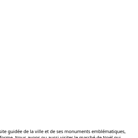
ite guidée de la ville et de ses monuments emblématiques,
forme. Nous avons pu aussi visiter le marché de Noël qui