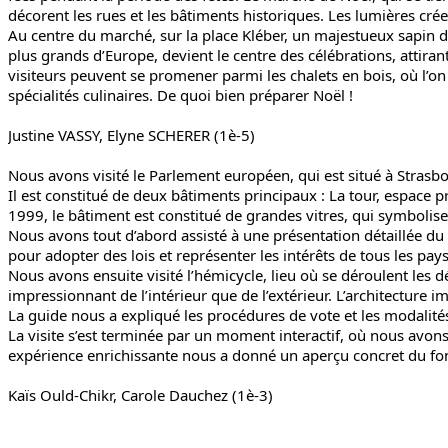
décorent les rues et les bâtiments historiques. Les lumières crée
Au centre du marché, sur la place Kléber, un majestueux sapin d
plus grands d’Europe, devient le centre des célébrations, attira
visiteurs peuvent se promener parmi les chalets en bois, où l’o
spécialités culinaires. De quoi bien préparer Noël !
Justine VASSY, Elyne SCHERER (1è-5)
Nous avons visité le Parlement européen, qui est situé à Strasb
Il est constitué de deux bâtiments principaux : La tour, espace p
1999, le bâtiment est constitué de grandes vitres, qui symbolisen
Nous avons tout d’abord assisté à une présentation détaillée du
pour adopter des lois et représenter les intérêts de tous les pays
Nous avons ensuite visité l’hémicycle, lieu où se déroulent les d
impressionnant de l’intérieur que de l’extérieur. L’architecture i
La guide nous a expliqué les procédures de vote et les modalités
La visite s’est terminée par un moment interactif, où nous avon
expérience enrichissante nous a donné un aperçu concret du fon
Kaïs Ould-Chikr, Carole Dauchez (1è-3)