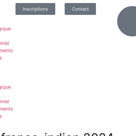
Inscriptions
Contact
gique
nnel
ments
s
gique
nnel
ments
s