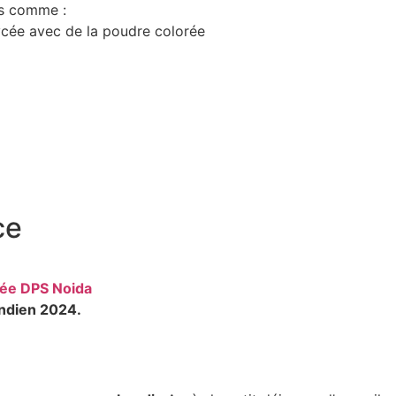
és comme :
lycée avec de la poudre colorée
ce
cée DPS Noida
ndien 2024.