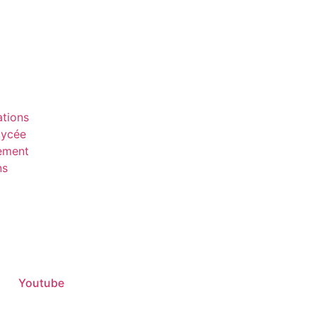
tions
lycée
sement
ns
Youtube