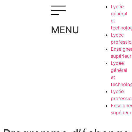
Lycée
général
et
MENU
technolo
Lycée
professio
Enseigne
supérieur
Lycée
général
et
technolo
Lycée
professio
Enseigne
supérieur