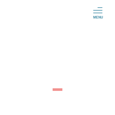
MENU
Échange ERASMUS
2023-2024 avec l’École
officielle de langues
de Madrid