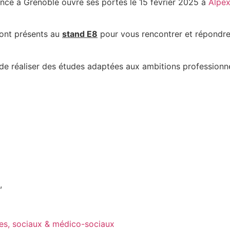
ance à Grenoble ouvre ses portes le 15 février 2025 à
Alpe
ront présents au
stand E8
pour vous rencontrer et répondre 
t de réaliser des études adaptées aux ambitions professionn
,
res, sociaux & médico-sociaux