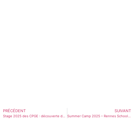
PRÉCÉDENT
SUIVANT
Stage 2025 des CPGE : découverte de l’Ecole officielle de langues de Madrid
Summer Camp 2025 – Rennes School of Business x CPGE Philippine Duchesne